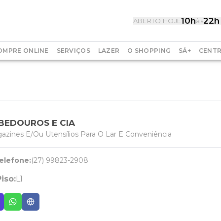
10h
22h
ABERTO HOJE
às
OMPRE ONLINE
SERVIÇOS
LAZER
O SHOPPING
SÁ+
CENTR
BEDOUROS E CIA
azines E/Ou Utensílios Para O Lar E Conveniência
elefone:
(27) 99823-2908
iso:
L1