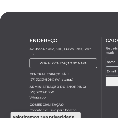
ENDEREÇO
CAD
Receba
Av. João Palácio, 300, Eurico Sales, Serra -
mail:
ES
VEJA A LOCALIZAÇÃO NO MAPA
CENTRAL ESPAÇO SÁ+:
(27) 3203-8080 (Whatsapp)
ADMINISTRAÇÃO DO SHOPPING:
(27) 3203-8080
Whatsapp
COMERCIALIZAÇÃO
Contato exclusivo para locação
Helder - (27) 99613-0046
Valorizamos sua privacidade