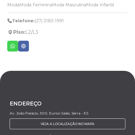
Moda
Moda Feminina
Moda Masculina
Moda Infantil
Telefone:
(27) 3183-1991
Piso:
L2/L3
ENDEREÇO
Av. João Palácio, 300, Eurico Sales, Serra - ES
VEJA A LOCALIZAÇÃO NO MAPA