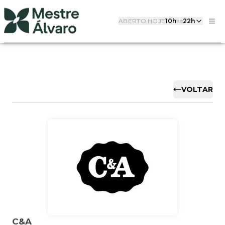
ABERTO HOJE
10h
às
22h
VOLTAR
C&A