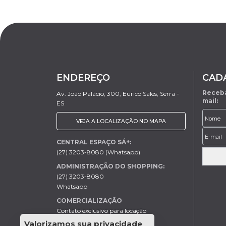
ENDEREÇO
CAD
Receba
Av. João Palácio, 300, Eurico Sales, Serra -
mail:
ES
VEJA A LOCALIZAÇÃO NO MAPA
CENTRAL ESPAÇO SÁ+:
(27) 3203-8080 (Whatsapp)
ADMINISTRAÇÃO DO SHOPPING:
(27) 3203-8080
Whatsapp
COMERCIALIZAÇÃO
Contato exclusivo para locação
Helder - (27) 99613-0046
Valorizamos sua privacidade