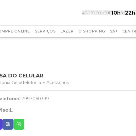
10h
22h
ABERTO HOJE
às
OMPRE ONLINE
SERVIÇOS
LAZER
O SHOPPING
SÁ+
CENTR
SA DO CELULAR
fonia Geral
Telefonia E Acessórios
elefone:
27997060399
iso:
L1