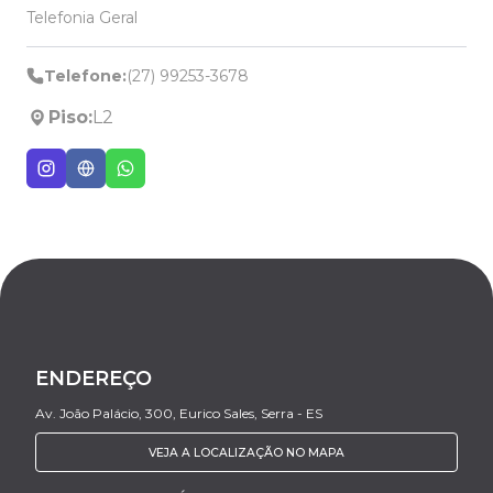
Telefonia Geral
Telefone:
(27) 99253-3678
Piso:
L2
ENDEREÇO
Av. João Palácio, 300, Eurico Sales, Serra - ES
VEJA A LOCALIZAÇÃO NO MAPA