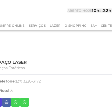
10h
22h
ABERTO HOJE
às
OMPRE ONLINE
SERVIÇOS
LAZER
O SHOPPING
SÁ+
CENTR
PAÇO LASER
viços Estéticos
elefone:
(27) 3228-3172
iso:
L3