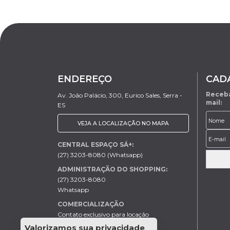
ENDEREÇO
CAD
Receba
Av. João Palácio, 300, Eurico Sales, Serra -
mail:
ES
VEJA A LOCALIZAÇÃO NO MAPA
CENTRAL ESPAÇO SÁ+:
(27) 3203-8080 (Whatsapp)
ADMINISTRAÇÃO DO SHOPPING:
(27) 3203-8080
Whatsapp
COMERCIALIZAÇÃO
Contato exclusivo para locação
Helder - (27) 99613-0046
Valorizamos sua privacidade