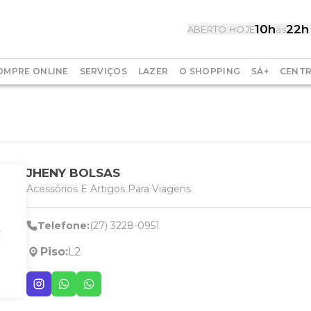
10h
22h
ABERTO HOJE
às
OMPRE ONLINE
SERVIÇOS
LAZER
O SHOPPING
SÁ+
CENTR
JHENY BOLSAS
Acessórios E Artigos Para Viagens
Telefone:
(27) 3228-0951
Piso:
L2