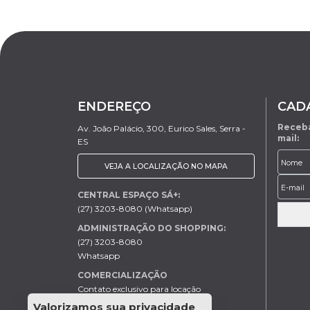
ENDEREÇO
CAD
Receba
Av. João Palácio, 300, Eurico Sales, Serra -
mail:
ES
VEJA A LOCALIZAÇÃO NO MAPA
CENTRAL ESPAÇO SÁ+:
(27) 3203-8080 (Whatsapp)
ADMINISTRAÇÃO DO SHOPPING:
(27) 3203-8080
Whatsapp
COMERCIALIZAÇÃO
Contato exclusivo para locação
Helder - (27) 99613-0046
Valorizamos sua privacidade