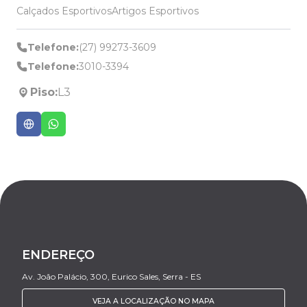
Calçados Esportivos
Artigos Esportivos
Telefone:
(27) 99273-3609
Telefone:
3010-3394
Piso:
L3
ENDEREÇO
Av. João Palácio, 300, Eurico Sales, Serra - ES
VEJA A LOCALIZAÇÃO NO MAPA