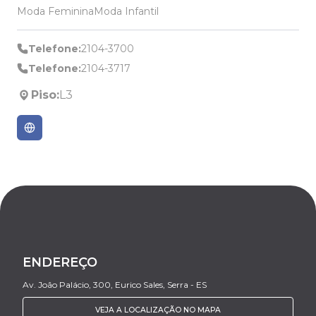
Moda Feminina
Moda Infantil
Telefone:
2104-3700
Telefone:
2104-3717
Piso:
L3
ENDEREÇO
Av. João Palácio, 300, Eurico Sales, Serra - ES
VEJA A LOCALIZAÇÃO NO MAPA