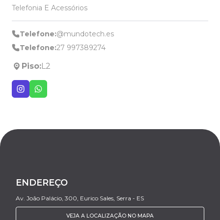
Telefonia E Acessórios
Telefone:
@mundotech.es
Telefone:
27 997389274
Piso:
L2
ENDEREÇO
Av. João Palácio, 300, Eurico Sales, Serra - ES
VEJA A LOCALIZAÇÃO NO MAPA