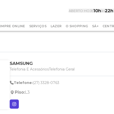
10h
22h
ABERTO HOJE
às
OMPRE ONLINE
SERVIÇOS
LAZER
O SHOPPING
SÁ+
CENTR
SAMSUNG
Telefonia E Acessórios
Telefonia Geral
Telefone:
(27) 3328-0763
Piso:
L3