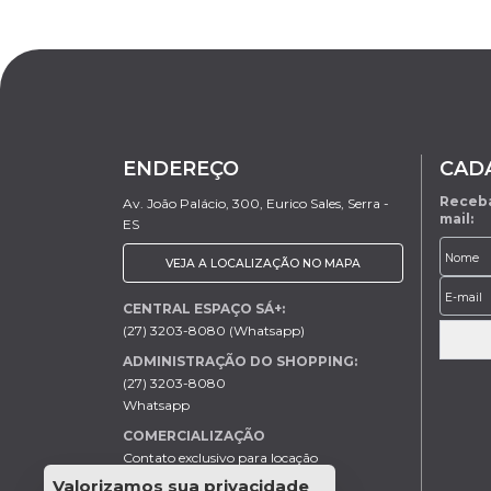
ENDEREÇO
CAD
Receba
Av. João Palácio, 300, Eurico Sales, Serra -
mail:
ES
VEJA A LOCALIZAÇÃO NO MAPA
CENTRAL ESPAÇO SÁ+:
(27) 3203-8080 (Whatsapp)
ADMINISTRAÇÃO DO SHOPPING:
(27) 3203-8080
Whatsapp
COMERCIALIZAÇÃO
Contato exclusivo para locação
Helder - (27) 99613-0046
Valorizamos sua privacidade